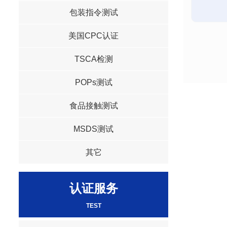
包装指令测试
美国CPC认证
TSCA检测
POPs测试
食品接触测试
MSDS测试
其它
认证服务
TEST