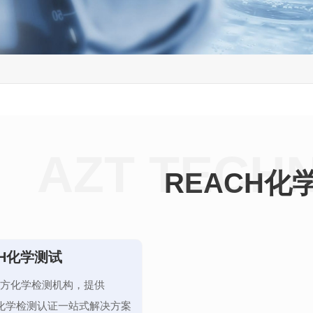
AZT TECH
REACH化
CH化学测试
方化学检测机构，提供
H化学检测认证一站式解决方案